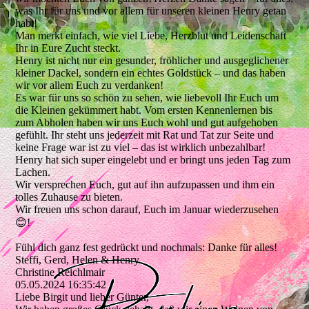
was Ihr für uns und vor allem für unseren kleinen Henry getan
habt!
Man merkt einfach, wie viel Liebe, Herzblut und Leidenschaft
Ihr in Eure Zucht steckt.
Henry ist nicht nur ein gesunder, fröhlicher und ausgeglichener
kleiner Dackel, sondern ein echtes Goldstück – und das haben
wir vor allem Euch zu verdanken!
Es war für uns so schön zu sehen, wie liebevoll Ihr Euch um
die Kleinen gekümmert habt. Vom ersten Kennenlernen bis
zum Abholen haben wir uns Euch wohl und gut aufgehoben
gefühlt. Ihr steht uns jederzeit mit Rat und Tat zur Seite und
keine Frage war ist zu viel – das ist wirklich unbezahlbar!
Henry hat sich super eingelebt und er bringt uns jeden Tag zum
Lachen.
Wir versprechen Euch, gut auf ihn aufzupassen und ihm ein
tolles Zuhause zu bieten.
Wir freuen uns schon darauf, Euch im Januar wiederzusehen
😊!
Fühl dich ganz fest gedrückt und nochmals: Danke für alles!
Steffi, Gerd, Helen & Henry
Christine Reichlmair
05.05.2024
16:35:42
Liebe Birgit und lieber Günter,