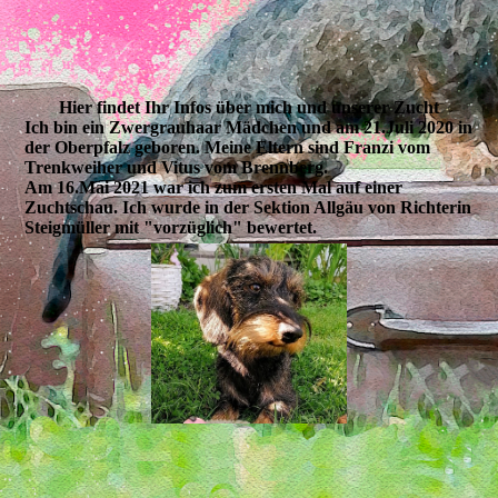
Hier findet Ihr Infos über mich und unserer Zucht
Ich bin ein Zwergrauhaar Mädchen und am 21.Juli 2020 in
der Oberpfalz geboren. Meine Eltern sind Franzi vom
Trenkweiher und Vitus vom Brennberg.
Am 16.Mai 2021 war ich zum ersten Mal auf einer
Zuchtschau. Ich wurde in der Sektion Allgäu von Richterin
Steigmüller mit "vorzüglich" bewertet.