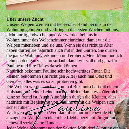
Über unsere Zucht
Unsere Welpen werden mit liebevoller Hand bei uns in der
Wohnung geboren und verbringen die ersten Wochen mit uns,
nicht nur irgendwo bei uns. Wir werden bei uns im
Wohnzimmer das Welpenzimmer einrichten damit wir die
Welpen miterleben und sie uns. Wenn sie das richtige Alter
haben dürfen sie natürlich auch mit in den Garten. Sie dürfen
die ganze Wohnung erkunden und erobern. Mein Mann und ich
nehmen den ganzen Jahresurlaub damit wir voll und ganz für
Pauline und ihre Babys da sein können.
Natürlich bekommt Pauline sehr hochwertiges Futter. Die
kleinen bekommen (im richtigen Alter) auch mal Obst und
Gemüse, alles was es so zu probieren gibt.
Die Welpen werden auch schon mal Bekanntschaft mit einem
Halsband und einer Leine machen dürfen damit es später nicht
ganz so fremd ist. Auch Autofahren dürfen die Kleinen, alles
natürlich mit Begleitung von Pauline damit die Welpen sich
sicher fühlen.
Wir legen aller größten Wert darauf sie nur in liebevolle Hände
abzugeben. Wir haben eine reine Liebhaberzucht für gut und
liebevoll sozialisierte Hunde.
Jeder Welpe bekommt von der Sektion Mühldorf Altötting eine