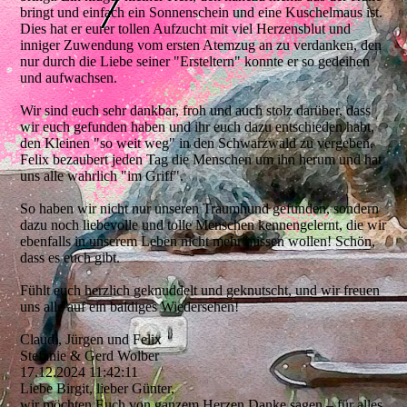
bringt und einfach ein Sonnenschein und eine Kuschelmaus ist.
Dies hat er eurer tollen Aufzucht mit viel Herzensblut und
inniger Zuwendung vom ersten Atemzug an zu verdanken, den
nur durch die Liebe seiner "Ersteltern" konnte er so gedeihen
und aufwachsen.
Wir sind euch sehr dankbar, froh und auch stolz darüber, dass
wir euch gefunden haben und ihr euch dazu entschieden habt,
den Kleinen "so weit weg" in den Schwarzwald zu vergeben.
Felix bezaubert jeden Tag die Menschen um ihn herum und hat
uns alle wahrlich "im Griff".
So haben wir nicht nur unseren Traumhund gefunden, sondern
dazu noch liebevolle und tolle Menschen kennengelernt, die wir
ebenfalls in unserem Leben nicht mehr missen wollen! Schön,
dass es euch gibt.
Fühlt euch herzlich geknuddelt und geknutscht, und wir freuen
uns alle auf ein baldiges Wiedersehen!
Claudi, Jürgen und Felix
Stefanie & Gerd Wolber
17.12.2024
11:42:11
Liebe Birgit, lieber Günter,
wir möchten Euch von ganzem Herzen Danke sagen – für alles,