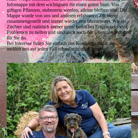
Infomappe mit dem wichtigsten für einen guten Start. Von
giftigen Pflanzen, stubenrein werden, alleine bleiben usw. Die
Mappe wurde von uns und anderen erfahrenen Züchtern
zusammengestellt und immer wieder neu überarbeitet. Wir als
Züchter sind natürlich immer gerne bereit bei Fragen oder evtl.
Problemen zu helfen und sind auch nach der Übergabe jederzeit
für Sie da.
Bei Interesse füllen Sie einfach das Kontaktformular aus, wir
melden uns auf jeden Fall schnellstmöglich zurück.