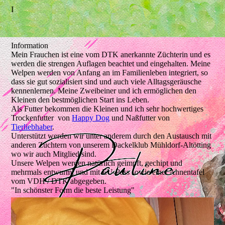
I
Information
Mein Frauchen ist eine vom DTK anerkannte Züchterin und es
werden die strengen Auflagen beachtet und eingehalten. Meine
Welpen werden von Anfang an im Familienleben integriert, so
dass sie gut sozialisiert sind und auch viele Alltagsgeräusche
kennenlernen. Meine Zweibeiner und ich ermöglichen den
Kleinen den bestmöglichen Start ins Leben.
Als Futter bekommen die Kleinen und ich sehr hochwertiges
Trockenfutter von
Happy Dog
und Naßfutter von
Tierliebhaber
.
Unterstützt werden wir unter anderem durch den Austausch mit
anderen Züchtern von unserem Dackelklub Mühldorf-Altötting
wo wir auch Mitglied sind.
Unsere Welpen werden natürlich geimpft, gechipt und
mehrmals entwurmt und mit EU-Pass sowie einer Ahnentafel
vom VDH / DTK abgegeben.
"In schönster Form die beste Leistung"