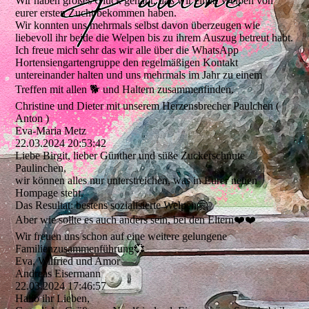
Wir haben großes Glück gehabt, daß wir einen Welpen von
eurer ersten Zucht bekommen haben.
Wir konnten uns mehrmals selbst davon überzeugen wie
liebevoll ihr beide die Welpen bis zu ihrem Auszug betreut habt.
Ich freue mich sehr das wir alle über die WhatsApp
Hortensiengartengruppe den regelmäßigen Kontakt
untereinander halten und uns mehrmals im Jahr zu einem
Treffen mit allen 🐕 und Haltern zusammenfinden.
Christine und Dieter mit unserem Herzensbrecher Paulchen (
Anton )
Eva-Maria Metz
22.03.2024
20:53:42
Liebe Birgit, lieber Günther und süße Zuckerschnute
Paulinchen,
wir können alles nur unterstreichen, was in Eurer neuen
Hompage steht.
Das Resultat: bestens sozialisierte Welpen🤗
Aber wie sollte es auch anders sein, bei den Eltern❤️❤️
Wir freuen uns schon auf eine weitere gelungene
Familienzusammenfü­hrung💞­
Eva, Wilfried und Amor
Andreas Eisermann
22.03.2024
17:46:57
Hallo ihr Lieben,