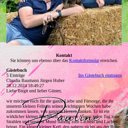
Kontakt
Sie können uns ebenso über das
Kontaktformular
erreichen.
Gästebuch
5 Einträge
Ins Gästebuch eintragen
Claudia Baumann Jürgen Huber
28.12.2024
18:49:27
Liebe Birgit und lieber Günter,
wir möchten euch für die ganze Liebe und Fürsorge, die ihr
unserem kleinen Felix in seinen wichtigsten Wochen habe
zukommen lassen, von ganzem Herzen danken. Er ist ein
wirklicher kleiner Prachtkerl, der unsere Augen jeden Tag zum
Strahlen und unseren Mund ständig zum Lächeln und Lachen
bringt. Ein kluger kleiner Kerl, den nahezu nichts aus der Ruhe