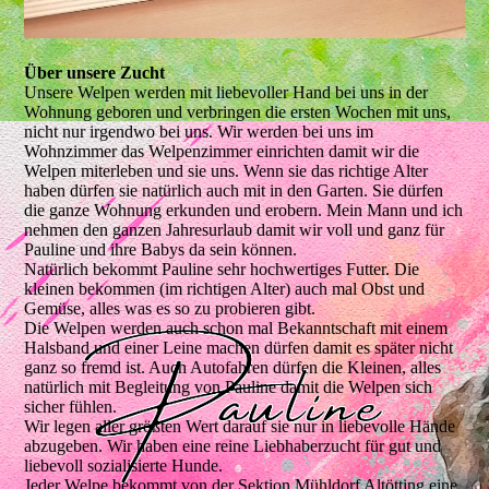
Über unsere Zucht
Unsere Welpen werden mit liebevoller Hand bei uns in der
Wohnung geboren und verbringen die ersten Wochen mit uns,
nicht nur irgendwo bei uns. Wir werden bei uns im
Wohnzimmer das Welpenzimmer einrichten damit wir die
Welpen miterleben und sie uns. Wenn sie das richtige Alter
haben dürfen sie natürlich auch mit in den Garten. Sie dürfen
die ganze Wohnung erkunden und erobern. Mein Mann und ich
nehmen den ganzen Jahresurlaub damit wir voll und ganz für
Pauline und ihre Babys da sein können.
Natürlich bekommt Pauline sehr hochwertiges Futter. Die
kleinen bekommen (im richtigen Alter) auch mal Obst und
Gemüse, alles was es so zu probieren gibt.
Die Welpen werden auch schon mal Bekanntschaft mit einem
Halsband und einer Leine machen dürfen damit es später nicht
ganz so fremd ist. Auch Autofahren dürfen die Kleinen, alles
natürlich mit Begleitung von Pauline damit die Welpen sich
sicher fühlen.
Wir legen aller größten Wert darauf sie nur in liebevolle Hände
abzugeben. Wir haben eine reine Liebhaberzucht für gut und
liebevoll sozialisierte Hunde.
Jeder Welpe bekommt von der Sektion Mühldorf Altötting eine