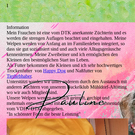
I
Information
Mein Frauchen ist eine vom DTK anerkannte Züchterin und es
werden die strengen Auflagen beachtet und eingehalten. Meine
Welpen werden von Anfang an im Familienleben integriert, so
dass sie gut sozialisiert sind und auch viele Alltagsgeräusche
kennenlernen. Meine Zweibeiner und ich ermöglichen den
Kleinen den bestmöglichen Start ins Leben.
Als Futter bekommen die Kleinen und ich sehr hochwertiges
Trockenfutter von
Happy Dog
und Naßfutter von
Tierliebhaber
.
Unterstützt werden wir unter anderem durch den Austausch mit
anderen Züchtern von unserem Dackelklub Mühldorf-Altötting
wo wir auch Mitglied sind.
Unsere Welpen werden natürlich geimpft, gechipt und
mehrmals entwurmt und mit EU-Pass sowie einer Ahnentafel
vom VDH / DTK abgegeben.
"In schönster Form die beste Leistung"