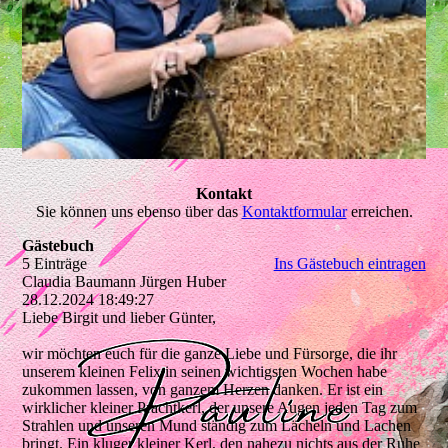
Kontakt
Sie können uns ebenso über das
Kontaktformular
erreichen.
Gästebuch
5 Einträge
Ins Gästebuch eintragen
Claudia Baumann Jürgen Huber
28.12.2024
18:49:27
Liebe Birgit und lieber Günter,
wir möchten euch für die ganze Liebe und Fürsorge, die ihr
unserem kleinen Felix in seinen wichtigsten Wochen habe
zukommen lassen, von ganzem Herzen danken. Er ist ein
wirklicher kleiner Prachtkerl, der unsere Augen jeden Tag zum
Strahlen und unseren Mund ständig zum Lächeln und Lachen
bringt. Ein kluger kleiner Kerl, den nahezu nichts aus der Ruhe