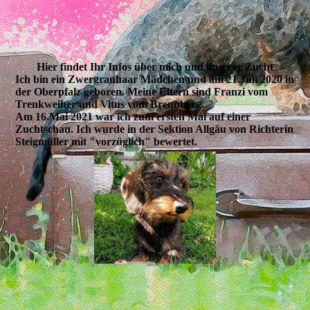
Hier findet Ihr Infos über mich und unserer Zucht
Ich bin ein Zwergrauhaar Mädchen und am 21.Juli 2020 in
der Oberpfalz geboren. Meine Eltern sind Franzi vom
Trenkweiher und Vitus vom Brennberg.
Am 16.Mai 2021 war ich zum ersten Mal auf einer
Zuchtschau. Ich wurde in der Sektion Allgäu von Richterin
Steigmüller mit "vorzüglich" bewertet.