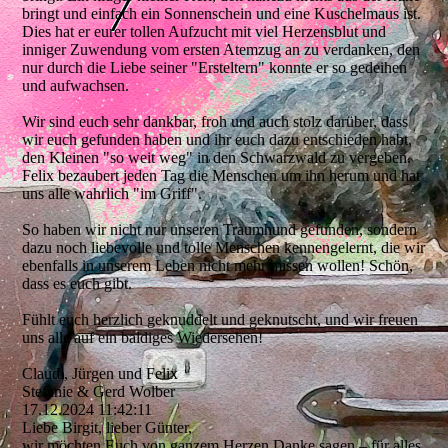
bringt und einfach ein Sonnenschein und eine Kuschelmaus ist.
Dies hat er eurer tollen Aufzucht mit viel Herzensblut und
inniger Zuwendung vom ersten Atemzug an zu verdanken, den
nur durch die Liebe seiner "Ersteltern" konnte er so gedeihen
und aufwachsen.
Wir sind euch sehr dankbar, froh und auch stolz darüber, dass
wir euch gefunden haben und ihr euch dazu entschieden habt,
den Kleinen "so weit weg" in den Schwarzwald zu vergeben.
Felix bezaubert jeden Tag die Menschen um ihn herum und hat
uns alle wahrlich "im Griff".
So haben wir nicht nur unseren Traumhund gefunden, sondern
dazu noch liebevolle und tolle Menschen kennengelernt, die wir
ebenfalls in unserem Leben nicht mehr missen wollen! Schön,
dass es euch gibt.
Fühlt euch herzlich geknuddelt und geknutscht, und wir freuen
uns alle auf ein baldiges Wiedersehen!
Claudi, Jürgen und Felix
Stefanie & Gerd Wolber
17.12.2024
11:42:11
Liebe Birgit, lieber Günter,
wir möchten Euch von ganzem Herzen Danke sagen – für alles,