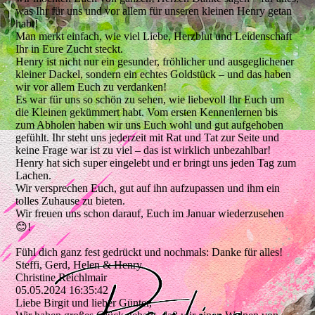
was Ihr für uns und vor allem für unseren kleinen Henry getan
habt!
Man merkt einfach, wie viel Liebe, Herzblut und Leidenschaft
Ihr in Eure Zucht steckt.
Henry ist nicht nur ein gesunder, fröhlicher und ausgeglichener
kleiner Dackel, sondern ein echtes Goldstück – und das haben
wir vor allem Euch zu verdanken!
Es war für uns so schön zu sehen, wie liebevoll Ihr Euch um
die Kleinen gekümmert habt. Vom ersten Kennenlernen bis
zum Abholen haben wir uns Euch wohl und gut aufgehoben
gefühlt. Ihr steht uns jederzeit mit Rat und Tat zur Seite und
keine Frage war ist zu viel – das ist wirklich unbezahlbar!
Henry hat sich super eingelebt und er bringt uns jeden Tag zum
Lachen.
Wir versprechen Euch, gut auf ihn aufzupassen und ihm ein
tolles Zuhause zu bieten.
Wir freuen uns schon darauf, Euch im Januar wiederzusehen
😊!
Fühl dich ganz fest gedrückt und nochmals: Danke für alles!
Steffi, Gerd, Helen & Henry
Christine Reichlmair
05.05.2024
16:35:42
Liebe Birgit und lieber Günter,