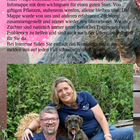
Infomappe mit dem wichtigsten für einen guten Start. Von
giftigen Pflanzen, stubenrein werden, alleine bleiben usw. Die
Mappe wurde von uns und anderen erfahrenen Züchtern
zusammengestellt und immer wieder neu überarbeitet. Wir als
Züchter sind natürlich immer gerne bereit bei Fragen oder evtl.
Problemen zu helfen und sind auch nach der Übergabe jederzeit
für Sie da.
Bei Interesse füllen Sie einfach das Kontaktformular aus, wir
melden uns auf jeden Fall schnellstmöglich zurück.